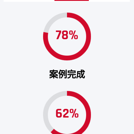
78%
案例完成
62%