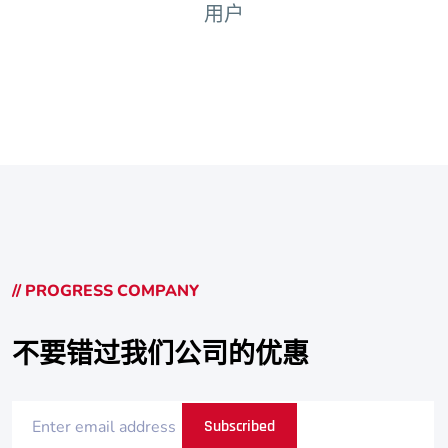
用户
// PROGRESS COMPANY
不要错过我们公司的优惠
Subscribed