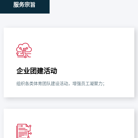
服务宗旨
企业团建活动
组织各类体育团队建设活动，增强员工凝聚力；