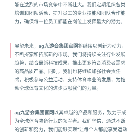
能在激烈的市场竞争中不断壮大。我们定期组织各类
培训和团队活动，提升员工的专业技能和团队合作能
力，确保每一位员工都能在岗位上发挥最大的潜力。
展望未来，
ag九游会集团官网
将继续以创新为动力，
不断探索和拓展新的市场。我们将持续关注行业发展
趋势，结合最新科技成果，推出更多符合消费者需求
的高品质产品。同时，我们也将继续加强社会责任
感，积极参与公益活动，支持体育事业的发展，为推
动全球体育文化的进步贡献我们的力量。
ag九游会集团官网
以其卓越的产品和服务，致力于成
为全球体育装备行业的领军者。我们坚信，通过不断
的创新和努力，我们能够实现“让每个人都能享受运动