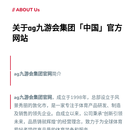
// ABOUT Us
关于ag九游会集团「中国」官方
网站
ag九游会集团官网
简介
ag九游会集团官网
，成立于1998年，总部设立于风
景秀丽的敦化市，是一家专注于体育产品研发、制造
及销售的领先企业。自成立以来，公司秉承“创新引领
未来，品质铸就辉煌”的经营理念，致力于为全球体育
爱好者提供高品质的体育装备和服务。