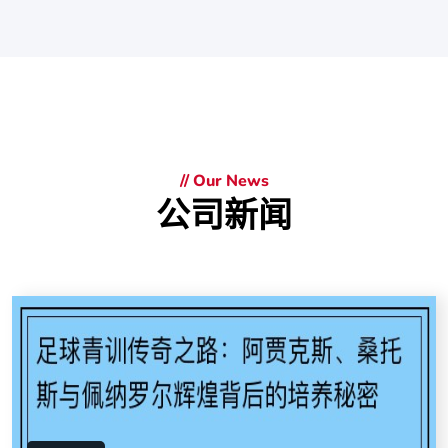
// Our News
公司新闻