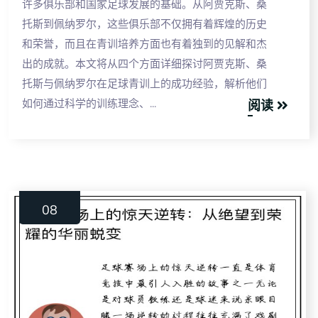
许多俱乐部和国家足球发展的基础。从阿贾克斯、桑
托斯到佩纳罗尔，这些俱乐部不仅拥有着辉煌的历史
和荣誉，而且在青训培养方面也有着独到的见解和杰
出的成就。本文将从四个方面详细探讨阿贾克斯、桑
托斯与佩纳罗尔在足球青训上的成功经验，解析他们
如何通过科学的训练理念、...
阅读
06
08