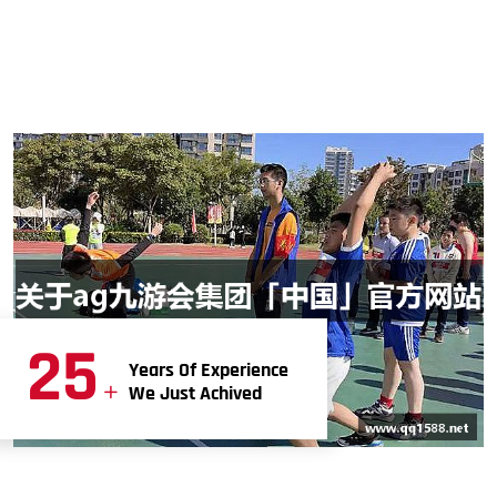
25
Years Of Experience
+
We Just Achived